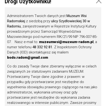
×
Drogi Użytkowniku!
W tym roku przypada 198. rocznica urodzin
etnografa, kompozytora i folklorysty Oskara
Kolberga, który w szczególny sposób wpisał się
Administratorem Twoich danych jest
Muzeum Wsi
zarówno w...
Radomskiej
z siedzibą przy
ulicy Szydłowieckiej 30 w
Radomiu
, zarejestrowanym w Rejestrze Instytucji Kultury
prowadzonym przez Samorząd Województwa
Mazowieckiego pod numerem RIK/21/99 NIP 796-007-85-
07. Nasz e-mail to:
muzeumwsi@muzeum-radom.pl
, a
numer telefonu
48 332 92 81
. Z Inspektorem Ochrony
Danych (IOD) skontaktujesz się mailem
bodo.radom@gmail.com
Co do zasady Twoje dane zbieramy wyłącznie w celach
Rocznica urodzin Oskara Kolberga
związanych ze statutowymi zadaniami MUZEUM.
Przetwarzamy Twoje dane zgodnie z prawem: w
22 lutego obchodzimy 197. rocznicę urodzin
przypadku gdy przetwarzanie jest niezbędne do
Oskara Kolberga, polskiego kompozytora,
wypełnienia obowiązku prawnego ciążącego na nas jako
etnografa i folklorysty, urodzonego w Przysusze w
administratorze, wykonania umowy oraz gdy
1814 roku.
przetwarzanie jest niezbędne do wykonania zadania
realizowanego w interesie publicznym. Zawsze prosimy