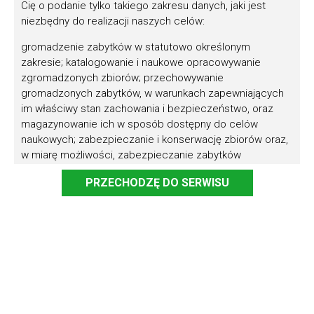
Cię o podanie tylko takiego zakresu danych, jaki jest
niezbędny do realizacji naszych celów:
gromadzenie zabytków w statutowo określonym
zakresie; katalogowanie i naukowe opracowywanie
Przetargi
zgromadzonych zbiorów; przechowywanie
gromadzonych zabytków, w warunkach zapewniających
Polityka prywatności
im właściwy stan zachowania i bezpieczeństwo, oraz
Pliki cookie
magazynowanie ich w sposób dostępny do celów
naukowych; zabezpieczanie i konserwację zbiorów oraz,
Regulamin sklepu
w miarę możliwości, zabezpieczanie zabytków
archeologicznych nieruchomych oraz innych
Deklaracja Dostępności
PRZECHODZĘ DO SERWISU
nieruchomych obiektów kultury materialnej i przyrody;
Standardy ochrony małoletnich
urządzanie wystaw stałych i czasowych; organizowanie
badań i ekspedycji naukowych, w tym archeologicznych;
Procedura zgłoszeń wewnętrznych
prowadzenie działalności edukacyjnej; popieranie i
prowadzenie działalności artystycznej i
upowszechniającej kulturę; udostępnianie zbiorów do
Znajdź nas na:
celów edukacyjnych i naukowych; zapewnianie
właściwych warunków zwiedzania oraz korzystania ze
zbiorów i zgromadzonych informacji; prowadzenie