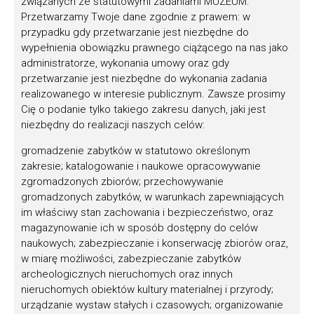
związanych ze statutowymi zadaniami MUZEUM.
Przetwarzamy Twoje dane zgodnie z prawem: w
przypadku gdy przetwarzanie jest niezbędne do
wypełnienia obowiązku prawnego ciążącego na nas jako
administratorze, wykonania umowy oraz gdy
przetwarzanie jest niezbędne do wykonania zadania
realizowanego w interesie publicznym. Zawsze prosimy
Cię o podanie tylko takiego zakresu danych, jaki jest
niezbędny do realizacji naszych celów:
gromadzenie zabytków w statutowo określonym
zakresie; katalogowanie i naukowe opracowywanie
zgromadzonych zbiorów; przechowywanie
Muzeum Wsi Radomskiej prowadzi
gromadzonych zabytków, w warunkach zapewniających
nabór na dwa stanowiska pracy
im właściwy stan zachowania i bezpieczeństwo, oraz
magazynowanie ich w sposób dostępny do celów
naukowych; zabezpieczanie i konserwację zbiorów oraz,
w miarę możliwości, zabezpieczanie zabytków
archeologicznych nieruchomych oraz innych
nieruchomych obiektów kultury materialnej i przyrody;
urządzanie wystaw stałych i czasowych; organizowanie