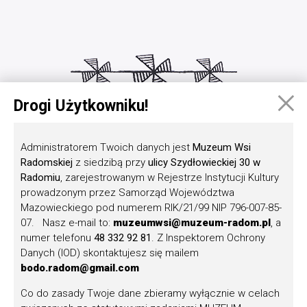
×
Drogi Użytkowniku!
Zobacz również
Administratorem Twoich danych jest
Muzeum Wsi
Radomskiej
z siedzibą przy
ulicy Szydłowieckiej 30 w
Radomiu
, zarejestrowanym w Rejestrze Instytucji Kultury
prowadzonym przez Samorząd Województwa
Mazowieckiego pod numerem RIK/21/99 NIP 796-007-85-
07. Nasz e-mail to:
muzeumwsi@muzeum-radom.pl
, a
numer telefonu
48 332 92 81
. Z Inspektorem Ochrony
Danych (IOD) skontaktujesz się mailem
bodo.radom@gmail.com
Nabór na stanowisko: Stolarz–cieśla w
Dziale Architektury Ludowej
Co do zasady Twoje dane zbieramy wyłącznie w celach