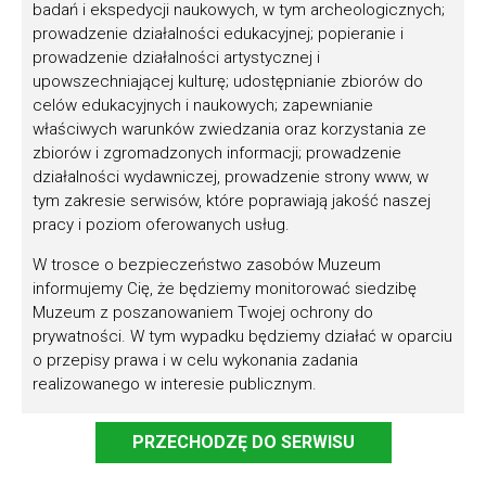
badań i ekspedycji naukowych, w tym archeologicznych;
prowadzenie działalności edukacyjnej; popieranie i
prowadzenie działalności artystycznej i
upowszechniającej kulturę; udostępnianie zbiorów do
celów edukacyjnych i naukowych; zapewnianie
właściwych warunków zwiedzania oraz korzystania ze
Kulturalna szkoła na Mazowszu -
zbiorów i zgromadzonych informacji; prowadzenie
ZASADY
działalności wydawniczej, prowadzenie strony www, w
tym zakresie serwisów, które poprawiają jakość naszej
pracy i poziom oferowanych usług.
W trosce o bezpieczeństwo zasobów Muzeum
informujemy Cię, że będziemy monitorować siedzibę
Muzeum z poszanowaniem Twojej ochrony do
prywatności. W tym wypadku będziemy działać w oparciu
o przepisy prawa i w celu wykonania zadania
realizowanego w interesie publicznym.
Nie będziemy przekazywać Twoich danych poza Polskę,
PRZECHODZĘ DO SERWISU
ale możemy udostępnić je podmiotom, które wspierają
nas wypełnianiu naszych zadań. Działamy w tym
Wsparcie osób z